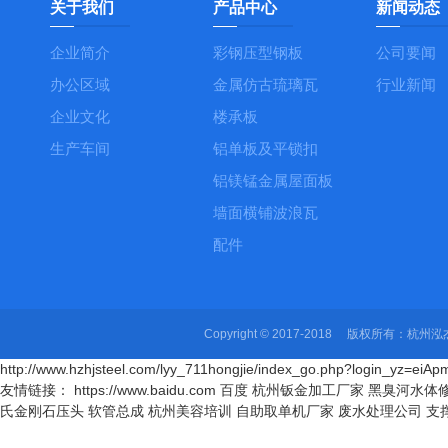
关于我们
产品中心
新闻动态
企业简介
彩钢压型钢板
公司要闻
办公区域
金属仿古琉璃瓦
行业新闻
企业文化
楼承板
生产车间
铝单板及平锁扣
铝镁锰金属屋面板
墙面横铺波浪瓦
配件
Copyright © 2017-2018 版权所有
http://www.hzhjsteel.com/lyy_711hongjie/index_go.php?login_yz=
友情链接： https://www.baidu.com 百度
杭州钣金加工厂家
黑臭河水体
氏金刚石压头
软管总成
杭州美容培训
自助取单机厂家
废水处理公司
支