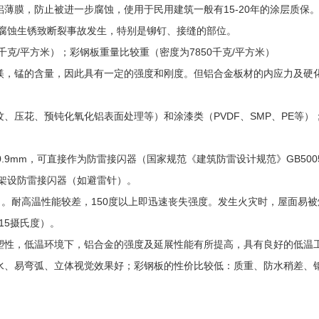
薄膜，防止被进一步腐蚀，使用于民用建筑一般有15-20年的涂层质保。
腐蚀生锈致断裂事故发生，特别是铆钉、接缝的部位。
千克/平方米）；彩钢板重量比较重（密度为7850千克/平方米）
镁，锰的含量，因此具有一定的强度和刚度。但铝合金板材的内应力及硬
、压花、预钝化氧化铝表面处理等）和涂漆类（PVDF、SMP、PE等
0.9mm，可直接作为防雷接闪器（国家规范《建筑防雷设计规范》GB500
架设防雷接闪器（如避雷针）。
）。耐高温性能较差，150度以上即迅速丧失强度。发生火灾时，屋面易
15摄氏度）。
塑性，低温环境下，铝合金的强度及延展性能有所提高，具有良好的低温
水、易弯弧、立体视觉效果好；彩钢板的性价比较低：质重、防水稍差、