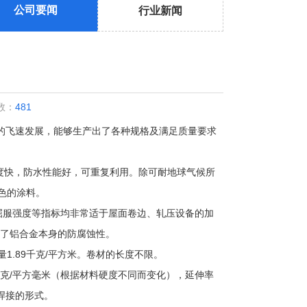
公司要闻
行业新闻
数：
481
的飞速发展，能够生产出了各种规格及满足质量要求
度快，防水性能好，可重复利用。除可耐地球气候所
色的涂料。
、屈服强度等指标均非常适于屋面卷边、轧压设备的加
加了铝合金本身的防腐蚀性。
量1.89千克/平方米。卷材的长度不限。
12千克/平方毫米（根据材料硬度不同而变化），延伸率
用焊接的形式。