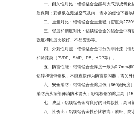
一、耐久性对比：铝镁锰合金能与大气形成氧化铝
质保期；彩钢板在潮湿空气及雨、雪水的侵蚀下容易
二、重量对比：铝镁锰合金重量轻（密度为2730
三、强度和钢度对比：铝镁锰合金的铝合金中有
强度和刚度比较好、不易变形等。
四、外观性对照：铝镁锰合金可分为非涂漆（锤纹
和涂漆类（PVDF、SMP、PE、HDP等）。
五、防雷性能：铝镁锰合金厚度一般为0.7mm和
铝锌和镀锌钢板，不能直接作为防雷接闪器，需另外
六、安全消防：铝镁锰合金熔点低（660摄氏度
消防员从顶部伸消防水管火；彩钢板钢的熔点高（15
七、成型：铝镁锰合金有良好的可焊接性，高可
八、性价比：铝镁锰合金性价比较高：质轻、防