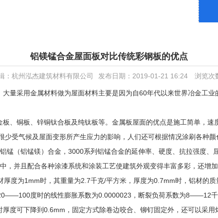
铝镁锰合金屋面板对比传统彩钢板的优点
辑：杭州泓杰建筑材料有限公司
发布日期：2019-01-21 16:24
浏览次
，大量采用金属材料做为屋面材料主要是因为自60年代以来世界冶金工业
金板、铜板、锌铜钛合板及纯钛板等。金属板屋面的优点是施工简单，速
很少受气候及屋面变形所产生应力的影响，人们还可根据情况涂刷各种颜
列的铝锰（铝锰镁）合金，3000系列铝锰合金的延伸率、硬度、抗拉强度
程中，并且配合各种涂漆系统和涂装工艺使建筑外观变得丰富多彩，还增
厚度为1mm时，其重量为2.7千克/平方米，厚度为0.7mm时，铝材的质
20——100度时的线性膨胀系数为0.0000023，断裂负荷系数为8——
纹板时厚度可下降到0.6mm，固定方式除卷边咬合、铆钉固定外，还可以采