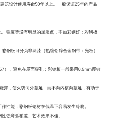
建筑设计使用寿命50年以上。一般保证25年的产品
化、强度等没有明显的屈服点，不如彩钢好；彩钢板
）；彩钢板可分为非涂漆（热镀铝锌合金钢带：光板）
57），避免在屋面穿孔；彩钢板一般采用0.5mm厚镀
被烧穿，使火势向外蔓延，而不向内横向蔓延，有助于
工作性能；彩钢板钢材在低温下容易发生冷脆。
钢性强弯弧稍差、艺术效果不佳。