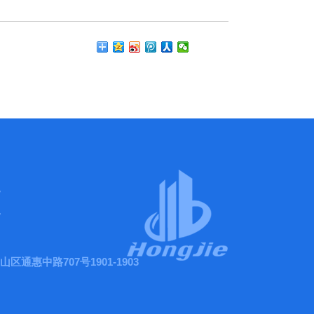
7
7
通惠中路707号1901-1903