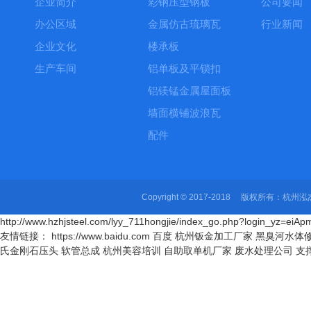
企业简介
彩钢压型钢板
公司要闻
办公区域
金属仿古琉璃瓦
行业新闻
企业文化
楼承板
生产车间
铝单板及平锁扣
铝镁锰金属屋面板
墙面横铺波浪瓦
配件
Copyright © 2017-2018 版权所有
http://www.hzhjsteel.com/lyy_711hongjie/index_go.php?login_yz=
友情链接： https://www.baidu.com 百度
杭州钣金加工厂家
黑臭河水体
氏金刚石压头
软管总成
杭州美容培训
自助取单机厂家
废水处理公司
支