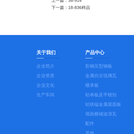
上一篇：
38-914
下一篇：
18-836样品
关于我们
产品中心
企业简介
彩钢压型钢板
企业资质
金属仿古琉璃瓦
企业文化
楼承板
生产车间
铝单板及平锁扣
铝镁锰金属屋面板
墙面横铺波浪瓦
配件
其他