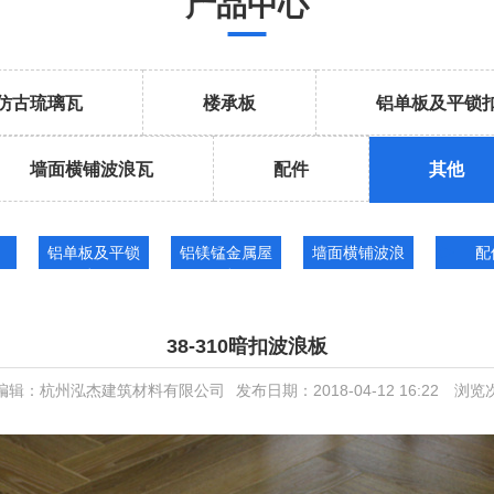
产品中心
仿古琉璃瓦
楼承板
铝单板及平锁
墙面横铺波浪瓦
配件
其他
铝单板及平锁
铝镁锰金属屋
墙面横铺波浪
配
扣
面板
瓦
38-310暗扣波浪板
编辑：杭州泓杰建筑材料有限公司
发布日期：2018-04-12 16:22
浏览