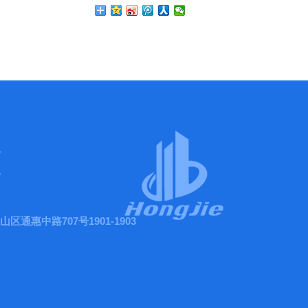
7
7
通惠中路707号1901-1903