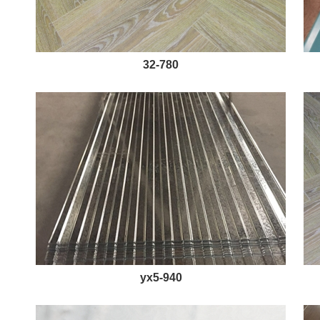
32-780
yx5-940