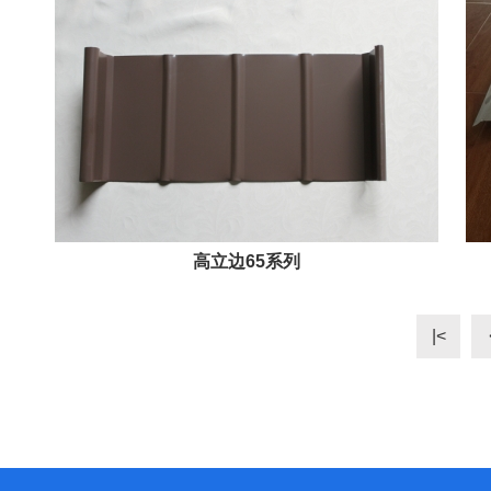
高立边65系列
|<