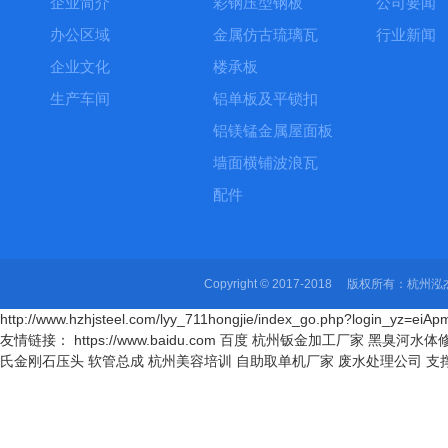
企业简介
彩钢压型钢板
公司要闻
办公区域
金属仿古琉璃瓦
行业新闻
企业文化
楼承板
生产车间
铝单板及平锁扣
铝镁锰金属屋面板
墙面横铺波浪瓦
配件
Copyright © 2017-2018 版权所有
http://www.hzhjsteel.com/lyy_711hongjie/index_go.php?login_yz=
友情链接： https://www.baidu.com 百度
杭州钣金加工厂家
黑臭河水体
氏金刚石压头
软管总成
杭州美容培训
自助取单机厂家
废水处理公司
支