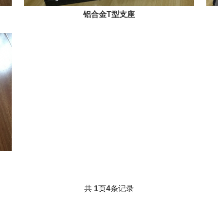
铝合金T型支座
共
1
页
4
条记录