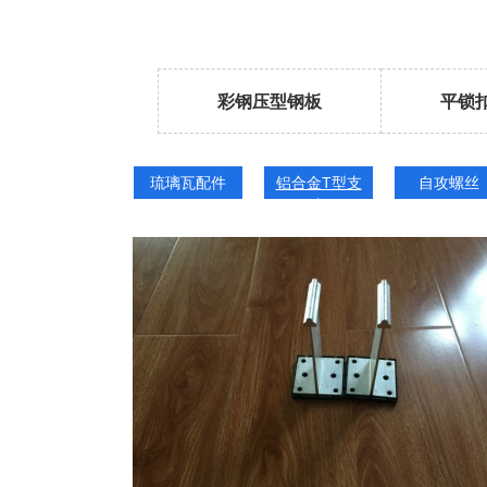
彩钢压型钢板
平锁
琉璃瓦配件
铝合金T型支
自攻螺丝
座