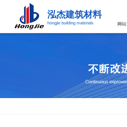
泓杰建筑材料
hongjie building materials
网站